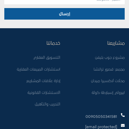
إرسال
مشاريعنا
خدماتنا
مشروع جوب بليفن
التسويق العقاري
مجمع: قصور تراتشا
استشارات المبيعات العقارية
محلات لاكسيرا ميدان
إدارة علاقات المشاريع
ايبرولي إسبارطة كولة
الاستشارات القانونية
التدريب والتأهيل
00905050341581
[email protected]