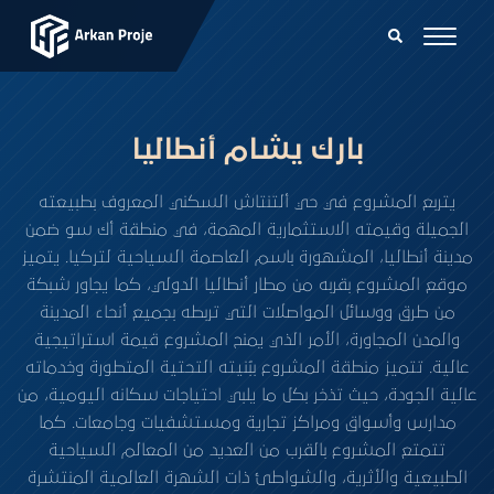
بارك يشام أنطاليا
يتربع المشروع في حي ألتنتاش السكني المعروف بطبيعته
الجميلة وقيمته الاستثمارية المهمة، في منطقة أك سو ضمن
مدينة أنطاليا، المشهورة باسم العاصمة السياحية لتركيا. يتميز
موقع المشروع بقربه من مطار أنطاليا الدولي، كما يجاور شبكة
من طرق ووسائل المواصلات التي تربطه بجميع أنحاء المدينة
والمدن المجاورة، الأمر الذي يمنح المشروع قيمة استراتيجية
عالية. تتميز منطقة المشروع ببُنيته التحتية المتطورة وخدماته
عالية الجودة، حيث تذخر بكل ما يلبي احتياجات سكانه اليومية، من
مدارس وأسواق ومراكز تجارية ومستشفيات وجامعات. كما
تتمتع المشروع بالقرب من العديد من المعالم السياحية
الطبيعية والأثرية، والشواطئ ذات الشهرة العالمية المنتشرة