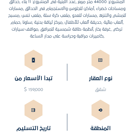
المشروع: 44000 متر مربع ,عدد الأبنية في المشروع: 11 بناء ,حدائق
ومساحات خضراء ,أماكن للجلوس والاستجمام في الحدائق ,مسارات
للمشي والتنزه ,مسارات للعدو ,ملعب كرة سلة ,ملعب تنس ,مسبح
,ألعاب مائية ,حديقة ألعاب للأطفال ,مركز لياقة بدنية ,ساونا ,حمام
تركي ,غرفة بخار ,أنظمة طاقة شمسية للمرافق ,مواقف سيارات
,كاميرات مراقبة وحراسة على مدار الساعة
نوع العقار
تبدأ الأسعار من
شقق
159,000 $
المنطقة
تاريخ التسليم