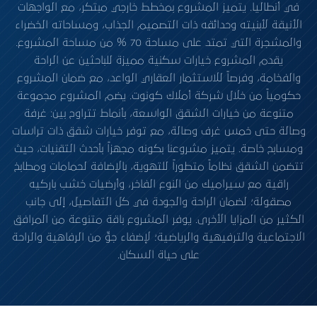
في أنطاليا. يتميز المشروع بمخطط خارجي مبتكر، مع الواجهات
الأنيقة لأبنيته وحدائقه ذات التصميم الجذاب، ومساحاته الخضراء
والمشجرة التي تمتد على مساحة 70 % من مساحة المشروع.
يقدم المشروع خيارات سكنية مميزة للباحثين عن الراحة
والفخامة، وفرصاً للاستثمار العقاري الواعد، مع ضمان المشروع
حكومياً من خلال شركة أملاك كونوت. يضم المشروع مجموعة
متنوعة من خيارات الشقق الواسعة، بأنماط تتراوح بين: غرفة
وصالة حتى خمس غرف وصالة، مع توفر خيارات شقق ذات تراسات
ومسابح خاصة. يتميز مشروعنا بكونه مجهزاً بأحدث التقنيات، حيث
تتضمن الشقق نظاماً متطوراً للتهوية، بالإضافة لحمامات ومطابخ
راقية مع سيراميك من النوع الفاخر، وأرضيات خشب باركيه
مصقولة؛ لضمان الراحة والجودة في كل التفاصيل، إلى جانب
الكثير من المزايا الأخرى. يوفر المشروع باقة متنوعة من المرافق
الاجتماعية والترفيهية والرياضية؛ لإضفاء جوٍّ من الرفاهية والراحة
على حياة السكان.