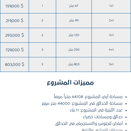
1+1
67 متر
1
159,000 $
2+1
90 متر
2
219,000 $
3+1
120 متر
2
293,000 $
4+1
250 متر
3
729,000 $
5+1
803 متر
3
803,000 $
مميزات المشروع
مساحة أرض المشروع: 64108 متراً مربعاً
مساحة الحدائق في المشروع: 44000 متر مربع
عدد الأبنية في المشروع: 11 بناء
حدائق ومساحات خضراء
أماكن للجلوس والاستجمام في الحدائق
مسارات للمشي والتنزه