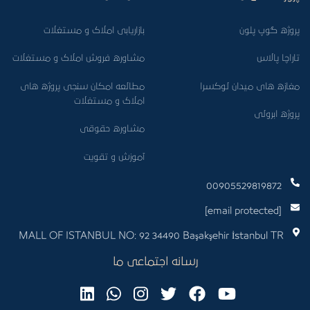
پروژه گوپ پلون
بازاریابی املاک و مستغلات
تاراچا پالاس
مشاوره فروش املاک و مستغلات
مغازه های میدان لوکسرا
مطالعه امکان سنجی پروژه های
املاک و مستغلات
پروژه ابرولی
مشاوره حقوقی
آموزش و تقویت
00905529819872
[email protected]
MALL OF ISTANBUL NO: 92 34490 Başakşehir İstanbul TR
رسانه اجتماعی ما