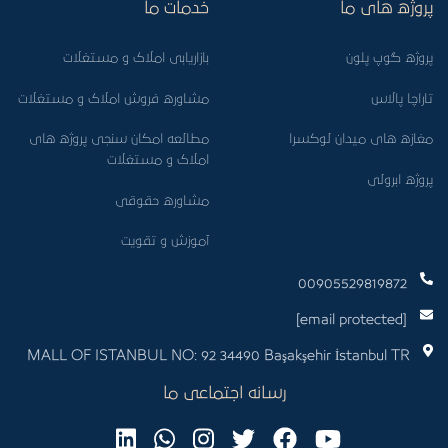
پروژه های ما
خدمات ما
پروژه گوپ پلون
بازاریابی املاک و مستغلات
تاراچا پالاس
مشاوره فروش املاک و مستغلات
مغازه های میدان لوکسرا
مطالعه امکان سنجی پروژه های
املاک و مستغلات
پروژه ابرولی
مشاوره حقوقی
آموزش و تقویت
00905529819872
[email protected]
MALL OF ISTANBUL NO: 92 34490 Başakşehir İstanbul TR
رسانه اجتماعی ما