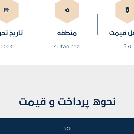
ل قیمت
منطقه
تاریخ تح
2023
sultan gazi
0 $
نحوه پرداخت و قیمت
نقد