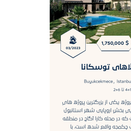
289,000 $
1,750,000 $
03/2023
اهای توسكانا
مجتمع مسک
تاور
,
Buyukcekmece
Istanbu
4+ تا 6+2
,
agcilar
Istanbul
روژه یکی از بزرگترین پروژه هایِ
پروژه مدرن و منحصر 
ییِ بخشِ اروپایی شهر استانبول
ظاهری دلربا و داخلی
که در محله کارا آگاچ در منطقه
موقعیتی متمایز در
 چکمجه واقع شده است، با