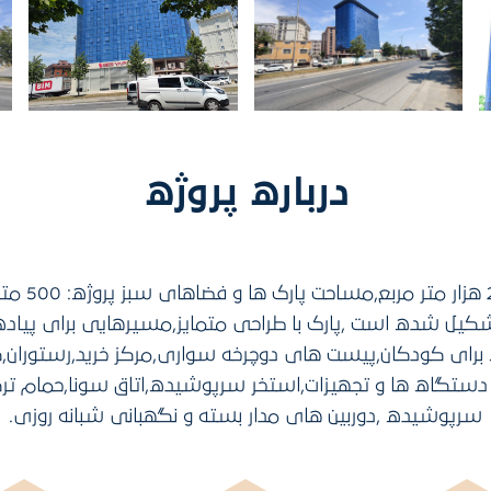
درباره پروژه
مساحت زمین پر
1 طبقه تشکیل شده است ,پارک با طراحی متمایز,مسیرهایی برای پیا
ژه برای کودکان,پیست های دوچرخه سواری,مرکز خرید,رستوران,
ن دستگاه ها و تجهیزات,استخر سرپوشیده,اتاق سونا,حمام تر
سرپوشیده ,دوربین های مدار بسته و نگهبانی شبانه روزی.