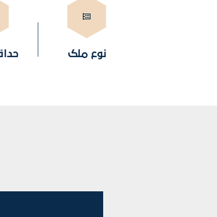
نوع ملک
حداق