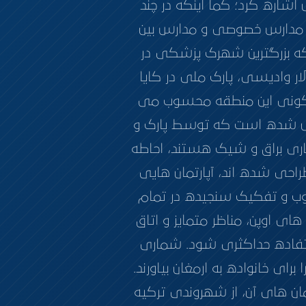
اشاره کرد؛ کما اینکه در چند
مدارس خصوصی و مدارس بین‌
که بزرگترین شهرک پزشکی در
ار وادیسی، پارک ملی در کایا
مسکونی این منطقه محسوب می
کیل شده است که توسط پارک و
اری براق و شیک هستند، احاطه
حی شده اند، آپارتمان هایی
رغوب و تفکیک سنجیده در تمام
1) و دو خواب (2 + 1) هستند؛ با آشپزخانه های اوپن، مناظر متمایز و اتاق
استفاده حداکثری شود. شماری
ی خانواده به ارمغان بیاورند.
تمان های آن، از شهروندی ترکیه