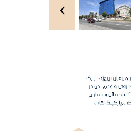
وژه: 2 هزار متر مربع,مساحت پارک ها و فضاهای سبز پروژه: 500 متر مربع,این پروژه از یک
ده روی و قدم زدن در
کافه,سالن بدنسازی
کی,پارکینگ های