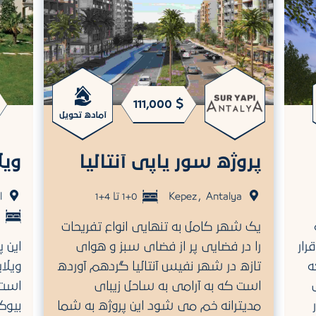
111,000 $
آماده تحویل
پروژه سور یاپی آنتالیا
ویل
,
Antalya
Kepez
1+0 تا 4+1
l
1
 که
یک شهر کامل به تنهایی انواع تفریحات
رار
را در فضایی پر از فضای سبز و هوای
این پ
ه
تازه در شهر نفیس آنتالیا گردهم آورده
ویلا
است که به آرامی به ساحل زیبای
است 
مدیترانه خم می شود این پروژه به شما
بیوک