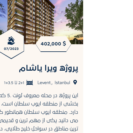
402,000 $
1,96
07/2023
4/2022
نی
پروژه ویرا یاشام
,
Istanbul
Levent
2+1 تا 3.5+1
این پروژه در محله معروف لوِنت .5
3+1 تا 4+1
بخشی از منطقه ایوب سلطان است، ق
بول، در منطقه
دارد. منطقه ایوب سلطان همانطور ک
 منطقه مشهور
می دانید یکی از مهم ترین و قدیمی
کونی اکسلانس
ترین مناطق در سواحل خلیج طلایی، در