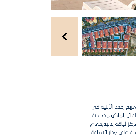
 30000 متر مربع ,مساحة الحدائق في المشروع: 18000 متر مربع ,عدد الأبنية في
للأطفال ,أماكن مخصصة
ز لياقة بدنية,حمام
سة على مدار الساعة