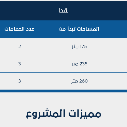
نقدا
المساحات تبدأ من
عدد الحمامات
175 متر
2
235 متر
3
260 متر
3
مميزات المشروع