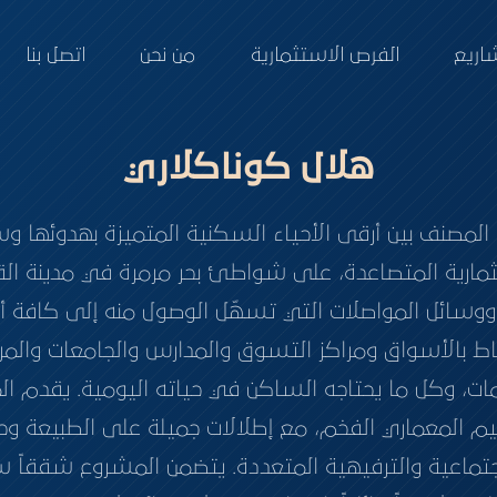
اريع
الفرص الاستثمارية
من نحن
اتصل بنا
هلال كوناكلاري
لمصنف بين أرقى الأحياء السكنية المتميزة بهدوئها و
ارية المتصاعدة، على شواطئ بحر مرمرة في مدينة القا
ط بالأسواق ومراكز التسوق والمدارس والجامعات والمر
مات، وكل ما يحتاجه الساكن في حياته اليومية. يقدم 
 المعماري الفخم، مع إطلالات جميلة على الطبيعة وحدائ
الاجتماعية والترفيهية المتعددة. يتضمن المشروع شققا