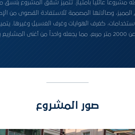
 و3+1 و4+1، مما يجعله مشروعاً عائلياً بامتياز. تتميز شقق المشرو
المميز، وصالاتها المصممة للاستفادة القصوى من الإطلا
ستخدامات، كغرف الهوايات وغرف الغسيل وغيرها. يتميز
ت المتنوعة.
صور المشروع