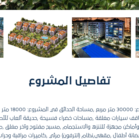
تفاصيل المشروع
مساحة أرض المشروع:
 14 بناء ,مواقف سيارات مغلقة ,مساحات خضراء فسيحة ,حديقة ألعاب 
وأماكن مجهزة للتنزه والاستجمام ,مسبح مفتوح وآخر مغلق ,مرك
ضانة أطفال ,مقهى,نظام (انترفون) مرئي ,كاميرات مراقبة وحرا