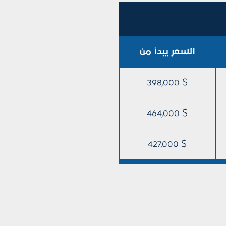
السعر يبدأ من
398,000 $
464,000 $
427,000 $