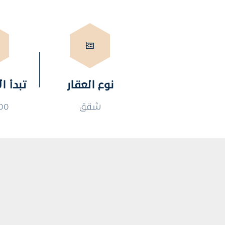
نوع العقار
تبدأ ا
شقق
0 $