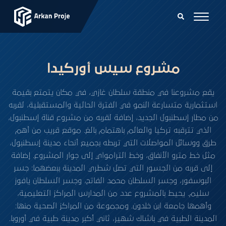
مشروع سيس أوركيدا
يقع مشروعنا في منطقة سلطان غازي، في مكان يتمتع بقيمة
استثمارية متسارعة النمو في الفترة الحالية والمستقبلية، لقربه
من مطار إسطنبول الجديد، إضافة لقربه من مشروع قناة إسطنبول،
الذي تترقبه تركيا والعالم باهتمام بالغ. موقع قريب من أهم
طرق ووسائل المواصلات التي تربطه بجميع أنحاء مدينة إسطنبول،
مثل خط مترو الأنفاق، وخط الترامواي إلى جوار المشروع. إضافة
إلى قربه من الجسور التي تصل شطري المدينة ببعضهما: جسر
البوسفور، وجسر السلطان محمد الفاتح، وجسر السلطان يافوز
سليم. يحيط بالمشروع عدد من المدارس المراكز التعليمية،
وأهمها جامعة ابن خلدون. ومجموعة من المراكز الصحية منها:
المدينة الطبية في باشاك شهير، ثاني أكبر مدينة طبية في أوروبا.