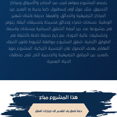
يتمتع المشروع بموقع قريب من المتاجر والأسواق ومراكز
التسوق، مثل: مول أوف إسطنبول. كما يحيط به العديد من
المراكز الترفيهية والحدائق، وأهمها: حديقة باشاك شهير
الوطنية. مساحات خضراء وحدائق فسيحة بتنسيقات أنيقة. يتوفر
في مشروعنا عدد من أنماط الشقق السكنية بمساحات واسعة،
وتشطيبات عالية الجودة، مع خيار حديقة خاصة بالشقة في
الطوابق الأرضية. شقق المشروع موافقة لشروط قانون التملك
العقاري بهدف الحصول على الجنسية التركية. المشروع مزود
بالعديد من المرافق الترفيهية والخدمية التي تلبي متطلبات
الحياة العصرية.
هذا المشروع مباع
دعنا نتصل بك لنقدم لك خيارات أفضل