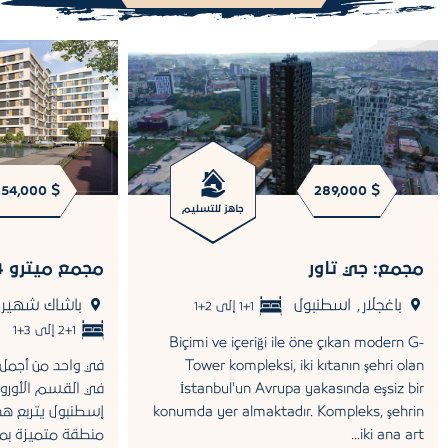
254,000 $
289,000 $
جاهز للتسليم
مجمع: جي تاور
مجمع ميترو 24
باغجلار
اسطنبول
باشاك شهير
,
1+1 إلى 2+1
2+1 إلى 3+1
Biçimi ve içeriği ile öne çıkan modern G-
Tower kompleksi, iki kıtanın şehri olan
في واحد من أجمل أ
İstanbul'un Avrupa yakasında eşsiz bir
في القسم الأوروبي
konumda yer almaktadır. Kompleks, şehrin
إسطنبول يتربع هذ
iki ana art...
منطقة متميزة بمو