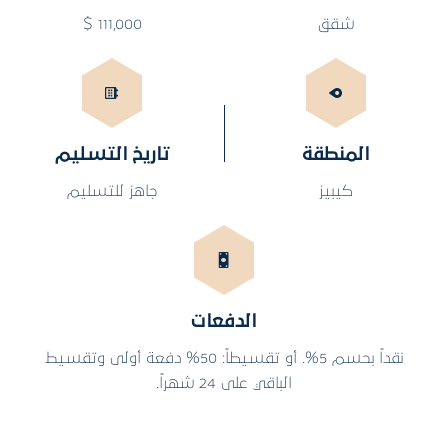
شقق
111,000 $
المنطقة
تاريخ التسليم
كيبيز
جاهز للتسليم
الدفعات
نقداً بحسم 5%. أو تقسيطاً: 50% دفعة أولى وتقسيط
الباقي على 24 شهراً.