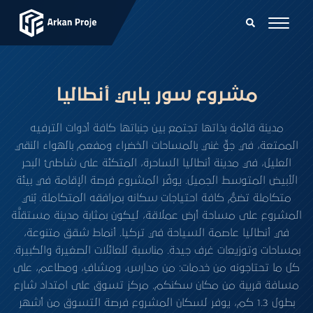
مشروع سور يابي أنطاليا
مدينة قائمة بذاتها تجتمع بين جنباتها كافة أدوات الترفيه
الممتعة، في جوٍّ غني بالمساحات الخضراء ومفعم بالهواء النقي
العليل، في مدينة أنطاليا الساحرة، المتكئة على شاطئ البحر
الأبيض المتوسط الجميل. يوفّر المشروع فرصة الإقامة في بيئة
متكاملة تضمُّ كافة احتياجات سكانه بمرافقه المتكاملة. بُني
المشروع على مساحة أرض عملاقة، ليكون بمثابة مدينة مستقلَّة
في أنطاليا عاصمة السياحة في تركيا. أنماط شقق متنوعة،
بمساحات وتوزيعات غرف جيدة. مناسبة للعائلات الصغيرة والكبيرة.
كل ما تحتاجونه من خدمات: من مدارس، ومشافٍ، ومطاعم، على
مسافة قريبة من مكان سكنكم. مركز تسوق على امتداد شارع
بطول 1.3 كم، يوفر لسكان المشروع فرصة التسوق من أشهر