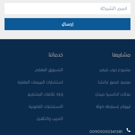
إرسال
مشاريعنا
خدماتنا
مشروع جوب بليفن
التسويق العقاري
مجمع: قصور تراتشا
استشارات المبيعات العقارية
محلات لاكسيرا ميدان
إدارة علاقات المشاريع
ايبرولي إسبارطة كولة
الاستشارات القانونية
التدريب والتأهيل
00905050341581