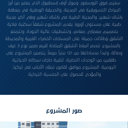
سليم فوق البوسفور، ومول أوف إسطنبول الذي يعتبر من أبرز
المراكز التسويقية في المدينة، والحديقة الوطنية في منطقة
باشاك شهير، والمدينة الطبية في باشاك شهير وهي أكبر مدينة
طبية على مستوى أوروبا. يقدم المشروع شققاً سكنية فاخرة
بتصميم معماري معاصر، وتشطيبات عالية الجودة، وتتمتع
الشقق بإطلالات جميلة على المساحات الخضراء القريبة والمحيطة
بالمشروع. تنحصر أنماط الشقق المتاحة للبيع ضمن نوع 3 غرف
وصالة، وتبدأ مساحاتها من 121 متراً مربعاً. يتضمن المشروع على
طابقين من الوحدات التجارية، لتلبية حاجات سكانه الحياتية
اليومية. المشروع موافق لقانون تملك الأجانب في تركيا،
والمؤدي للحصول على الجنسية التركية.
صور المشروع