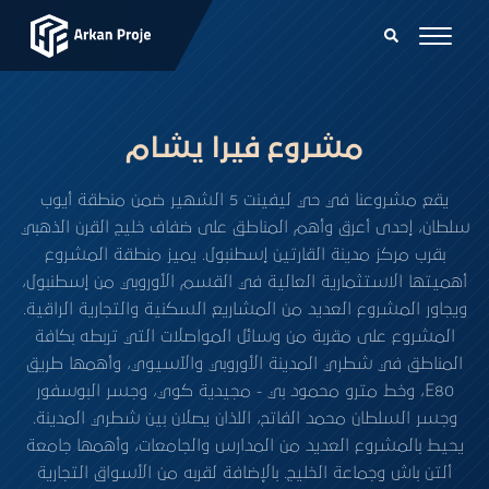
مشروع فيرا يشام
يقع مشروعنا في حي ليفينت 5 الشهير ضمن منطقة أيوب
سلطان، إحدى أعرق وأهم المناطق على ضفاف خليج القرن الذهبي
بقرب مركز مدينة القارتين إسطنبول. يميز منطقة المشروع
أهميتها الاستثمارية العالية في القسم الأوروبي من إسطنبول،
ويجاور المشروع العديد من المشاريع السكنية والتجارية الراقية.
المشروع على مقربة من وسائل المواصلات التي تربطه بكافة
المناطق في شطري المدينة الأوروبي والآسيوي، وأهمها طريق
E80، وخط مترو محمود بي - مجيدية كوي، وجسر البوسفور
وجسر السلطان محمد الفاتح، اللذان يصلان بين شطري المدينة.
يحيط بالمشروع العديد من المدارس والجامعات، وأهمها جامعة
ألتن باش وجماعة الخليج. بالإضافة لقربه من الأسواق التجارية