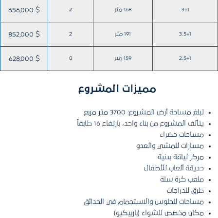
3+1
168 متر
2
656,000 $
3.5+1
191 متر
2
852,000 $
2.5+1
159 متر
0
628,000 $
مميزات المشروع
تبلغ مساحة أرض المشروع: 3700 متر مربع
يتألف المشروع من بناء واحد، بارتفاع 16 طابقاً
مساحات خضراء
مسارات للمشي والعدو
مركز لياقة بدنية
حديقة ألعاب للأطفال
ملعب كرة سلة
طرق للدراجات
مساحات للجلوس والاستجمام في الحدائق
مكان مخصص للشواء (باربيكيو)