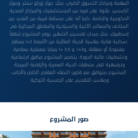
المهمة ومراكز التسوق الكبرى، مثل: مول زورلو سنتر، ومول
أكسس. علاوة على قربه من المستشفيات والمراكز الصحية
الحكومية والخاصة، كما أنه على مسافة قريبة من العديد من
المتاحف والمعالم الأثرية والسياحية والمناطق المركزية في
إسطنبول، مثل ميدان تقسيم الشهير. يوفر المشروع شققاً
سكنية فاخرة مناسبة للحياة العائلية من الأنماط 2+1 بمطابخ
مفتوحة أو مغلقة، و3+1، و 3,5 +1 بمزايا معمارية معاصرة
وتشطيبات عالية الجودة. يتضمن المشروع مرافق اجتماعية
وترفيهية تلبي متطلبات الحياة العصرية والإقامة المريحة.
المشروع متوافق مع قانون التملك العقاري الخاص بالأجانب
ومناسب للتقديم على الجنسية التركية.
صور المشروع