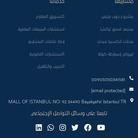
مشاريعنا
خدماتنا
مشروع جوب بليفن
التسويق العقاري
مجمع: قصور تراتشا
استشارات المبيعات العقارية
محلات لاكسيرا ميدان
إدارة علاقات المشاريع
ايبرولي إسبارطة كولة
الاستشارات القانونية
التدريب والتأهيل
00905050341581
[email protected]
MALL OF ISTANBUL NO: 92 34490 Başakşehir İstanbul TR
تابعنا على وسائل التواصل الإجتماعي