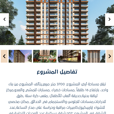
تفاصيل المشروع
تبلغ مساحة أرض المشروع: 3700 متر مربع,يتألف المشروع من بناء
واحد، بارتفاع 16 طابقاً ,مساحات خضراء ,مسارات للمشي والعدو,مركز
لياقة بدنية,حديقة ألعاب للأطفال ,ملعب كرة سلة ,طرق
للدراجات,مساحات للجلوس والاستجمام في الحدائق ,مكان مخصص
للشواء (باربيكيو),كاميرات مراقبة وحراسة على مدار الساعة,عدد
الشقق في المشروع: 107 شقق سكنية,عدد الوحدات التجارية في