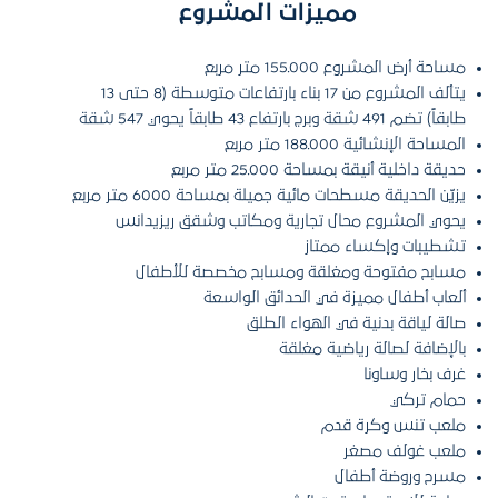
مميزات المشروع
مساحة أرض المشروع 155.000 متر مربع
يتألف المشروع من 17 بناء بارتفاعات متوسطة (8 حتى 13
طابقاً) تضم 491 شقة وبرج بارتفاع 43 طابقاً يحوي 547 شقة
المساحة الإنشائية 188.000 متر مربع
حديقة داخلية أنيقة بمساحة 25.000 متر مربع
يزيّن الحديقة مسطحات مائية جميلة بمساحة 6000 متر مربع
يحوي المشروع محال تجارية ومكاتب وشقق ريزيدانس
تشطيبات وإكساء ممتاز
مسابح مفتوحة ومغلقة ومسابح مخصصة للأطفال
ألعاب أطفال مميزة في الحدائق الواسعة
صالة لياقة بدنية في الهواء الطلق
بالإضافة لصالة رياضية مغلقة
غرف بخار وساونا
حمام تركي
ملعب تنس وكرة قدم
ملعب غولف مصغر
مسرح وروضة أطفال