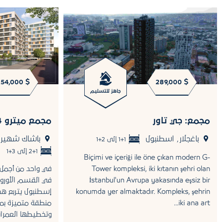
254,000 $
289,000 $
جاهز للتسليم
مجمع: جي تاور
مجمع ميترو 24
باغجلار
اسطنبول
باشاك شهير
,
1+1 إلى 2+1
2+1 إلى 3+1
Biçimi ve içeriği ile öne çıkan modern G-
Tower kompleksi, iki kıtanın şehri olan
في واحد من أجمل أ
İstanbul'un Avrupa yakasında eşsiz bir
في القسم الأوروبي
konumda yer almaktadır. Kompleks, şehrin
إسطنبول يتربع هذ
iki ana art...
منطقة متميزة بمو
وتخطيطها العمراني