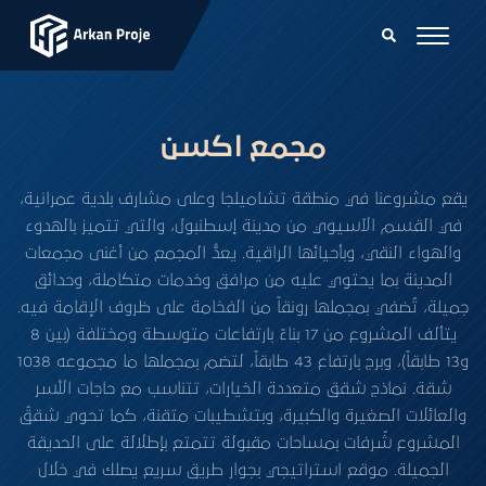
مجمع اكسن
يقع مشروعنا في منطقة تشاميلجا وعلى مشارف بلدية عمرانية،
في القسم الآسيوي من مدينة إسطنبول، والتي تتميز بالهدوء
والهواء النقي، وبأحيائها الراقية. يعدُّ المجمع من أغنى مجمعات
المدينة بما يحتوي عليه من مرافق وخدمات متكاملة، وحدائق
جميلة، تُضفي بمجملها رونقاً من الفخامة على ظروف الإقامة فيه.
يتألف المشروع من 17 بناءً بارتفاعات متوسطة ومختلفة (بين 8
و13 طابقاً)، وبرج بارتفاع 43 طابقاً، لتضم بمجملها ما مجموعه 1038
شقة. نماذج شقق متعددة الخيارات، تتناسب مع حاجات الأُسر
والعائلات الصغيرة والكبيرة، وبتشطيبات متقنة، كما تحوي شققُ
المشروع شُرفات بمساحات مقبولة تتمتع بإطلالة على الحديقة
الجميلة. موقع استراتيجي بجوار طريق سريع يصلك في خلال