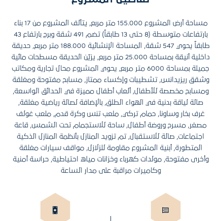
مساحة أرض المشروع 155.000 متر مربع, يتألف المشروع من 17 بناء
بارتفاعات متوسطة (8 حتى 13 طابقاً) تضم 491 شقة وبرج بارتفاع 43
طابقاً يحوي 547 شقة, المساحة الإنشائية 188.000 متر مربع, حديقة
داخلية أنيقة بمساحة 25.000 متر مربع, يزيّن الحديقة مسطحات مائية
جميلة بمساحة 6000 متر مربع, يحوي المشروع محال تجارية ومكاتب
وشقق ريزيدانس, تشطيبات وإكساء ممتاز, مسابح مفتوحة ومغلقة
ومسابح مخصصة للأطفال, ألعاب أطفال مميزة في الحدائق الواسعة,
صالة لياقة بدنية في الهواء الطلق, بالإضافة لصالة رياضية مغلقة,
غرف بخار وساونا, حمام تركي, ملعب تنس وكرة قدم, ملعب غولف
مصغر, مسرح وروضة أطفال, ساحة للاستجمام تحت الشمس, قاعة
اجتماعات, صالة للاستقبال, تم تزويد المنازل بأنظمة المنازل الذكية
المتطورة, أبنية المشروع مقاومة للزلازل, مواقف سيارات مغلقة
وأخرى مفتوحة, مولدات كهرباء وخزانات مياه احتياطية, حراسة أمنية
وكاميرات مراقبة على مدار الساعة