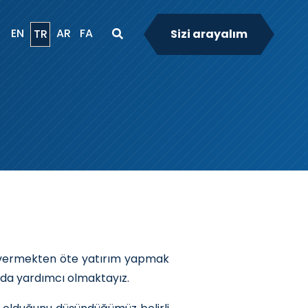
EN
AR
FA
TR
Sizi arayalım
er vermekten öte yatırım yapmak
arda yardımcı olmaktayız.