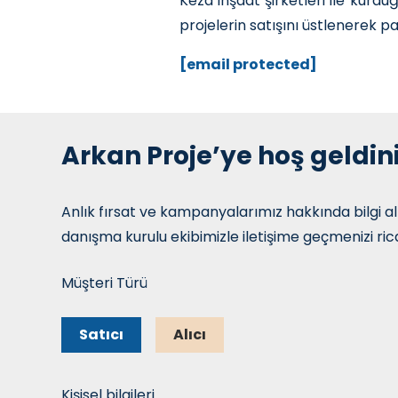
Keza inşaat şirketleri ile kurd
projelerin satışını üstlenerek p
[email protected]
Arkan Proje’ye hoş geldini
Anlık fırsat ve kampanyalarımız hakkında bilgi a
danışma kurulu ekibimizle iletişime geçmenizi ric
Müşteri Türü
Satıcı
Alıcı
Kişisel bilgileri