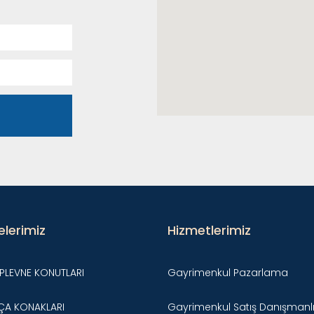
elerimiz
Hizmetlerimiz
PLEVNE KONUTLARI
Gayrimenkul Pazarlama
ÇA KONAKLARI
Gayrimenkul Satış Danışmanlı