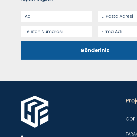
Gönderiniz
Proj
GOP 
TARA