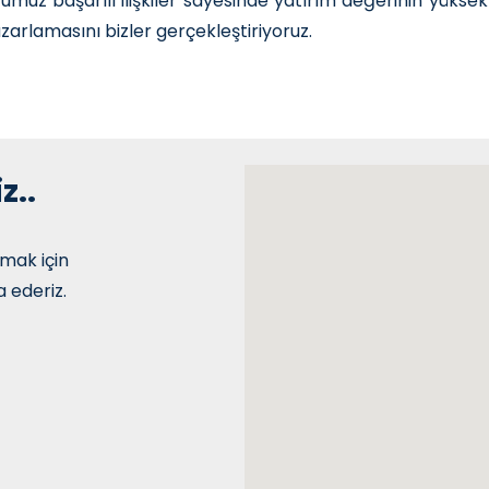
uğumuz başarılı ilişkiler sayesinde yatırım değerinin yüks
azarlamasını bizler gerçekleştiriyoruz.
z..
lmak için
a ederiz.