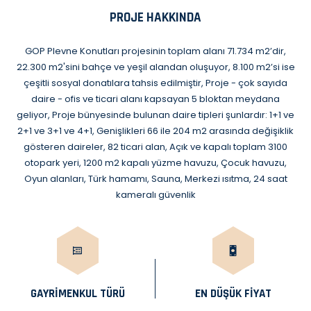
PROJE HAKKINDA
GOP Plevne Konutları projesinin toplam alanı 71.734 m2’dir,
22.300 m2'sini bahçe ve yeşil alandan oluşuyor, 8.100 m2’si ise
çeşitli sosyal donatılara tahsis edilmiştir, Proje - çok sayıda
daire - ofis ve ticari alanı kapsayan 5 bloktan meydana
geliyor, Proje bünyesinde bulunan daire tipleri şunlardır: 1+1 ve
2+1 ve 3+1 ve 4+1, Genişlikleri 66 ile 204 m2 arasında değişiklik
gösteren daireler, 82 ticari alan, Açık ve kapalı toplam 3100
otopark yeri, 1200 m2 kapalı yüzme havuzu, Çocuk havuzu,
Oyun alanları, Türk hamamı, Sauna, Merkezi ısıtma, 24 saat
kameralı güvenlik
GAYRIMENKUL TÜRÜ
EN DÜŞÜK FİYAT