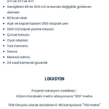
2+1 ve 3+1 ve 4+1
Genişlikleri 66 ile 204 m2 arasında değişiklik gösteren
daireler
82 ticari alan
Açık ve kapalı toplam 3100 otopark yeri
1200 m2 kapalı yüzme havuzu
Çocuk havuzu
Oyun alanları
Türk hamamı
Sauna
Merkezi ısıtma
24 saat kameralı güvenlik
LOKASYON
Porjenin lokasyon özellikleri :
Kâzım Karabekir metro istasyonuna “300” metre
TEM Otoyolu olarak da bilinen E-80 karayoluna "700 metre"