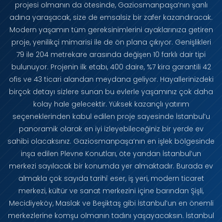
projesi olmanın da ötesinde, Gaziosmanpaşa’nın şanlı
adına yaraşacak, size de emsalsiz bir zafer kazandıracak.
Modern yaşamın tüm gereksinimlerini ayaklarınıza getiren
proje, yenilikçi mimarisi ile de ön plana çıkıyor. Genişlikleri
79 ile 204 metrekare arasında değişen 10 farklı dair tipi
bulunuyor. Projenin ilk etabı, 400 daire, %7 kira garantili 42
ofis ve 43 ticari alandan meydana geliyor. Hayallerinizdeki
birçok detayı sizlere sunan bu evlerle yaşamınız çok daha
kolay hale gelecektir. Yüksek kazançlı yatırım
seçeneklerinden kabul edilen proje sayesinde İstanbul’u
panoramik olarak en iyi izleyebileceğiniz bir yerde ev
sahibi olacaksınız. Gaziosmanpaşa’nın en işlek bölgesinde
inşa edilen Plevne Konutları, öte yandan İstanbul’un
merkezi sayılacak bir konumda yer almaktadır. Burada ev
almakla çok sayıda tarihî eser, iş yeri, modern ticaret
merkezi, kültür ve sanat merkezini içine barından Şişli,
Mecidiyeköy, Maslak ve Beşiktaş gibi İstanbul’un en önemli
merkezlerine komşu olmanın tadını yaşayacaksın. İstanbul