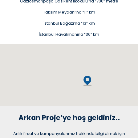
Gaziosmanpaşa Gazikent İlkokulu’na “700” metre
Taksim Meydanı’na “11” km
İstanbul Boğazı’na “13” km
İstanbul Havalimanına “36” km
Arkan Proje’ye hoş geldiniz..
Anlık fırsat ve kampanyalarımız hakkında bilgi almak için