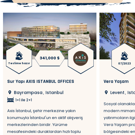
341,000 $
Teslime hazır
07/2023
Sur Yapı AXIS ISTANBUL OFFICES
Vera Yaşam
Bayrampasa
Istanbul
Levent
Ist
,
,
1+1 ile 2+1
Sosyal olanakl
Axis İstanbul, şehir merkezine yakın
modern mimarisi
konumuyla İstanbul'un en aktif alışveriş
yatırımcıların i
merkezlerinden biridir. Yürüme
Vera Yaşam proj
mesafesindeki duraklardan hızlı toplu
bölgesindeki en 