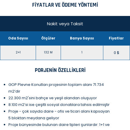
FIYATLAR VE ÖDEME YÖNTEMI
Nakit veya Taksit
Oda Sayısı
Ölçüler
Banyo Sayısı
Fiyatlar
0 $
2+1
132 M
1
PORJENIN ÖZELLIKLERI
GOP Plevne Konutları projesinin toplam alanı 71.734
m2’dir
22.300 m2'sini bahçe ve yeşil alandan oluşuyor
8.100 m2’si ise çeşitli sosyal donatılara tahsis edilmiştir
Proje - çok sayıda daire - ofis ve ticari alanı kapsayan
5 bloktan meydana geliyor
Proje bünyesinde bulunan daire tipleri şunlardır: 1+1 ve