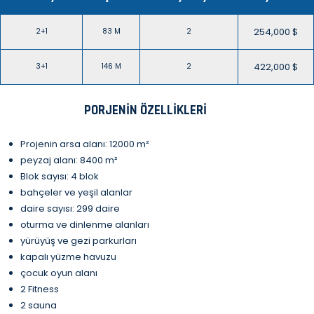
254,000 $
2+1
83 M
2
422,000 $
3+1
146 M
2
PORJENIN ÖZELLIKLERI
Projenin arsa alanı: 12000 m²
peyzaj alanı: 8400 m²
Blok sayısı: 4 blok
bahçeler ve yeşil alanlar
daire sayısı: 299 daire
oturma ve dinlenme alanları
yürüyüş ve gezi parkurları
kapalı yüzme havuzu
çocuk oyun alanı
2 Fitness
2 sauna