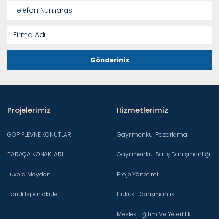
Gönderiniz
Projelerimiz
Hizmetlerimiz
GOP PLEVNE KONUTLARI
Gayrimenkul Pazarlama
TARAÇA KONAKLARI
Gayrimenkul Satış Danışmanlığı
Luxera Meydan
Proje Yönetimi
Ebruli Ispartakule
Hukuki Danışmanlık
Mesleki Eğitim Ve Yeterlilik