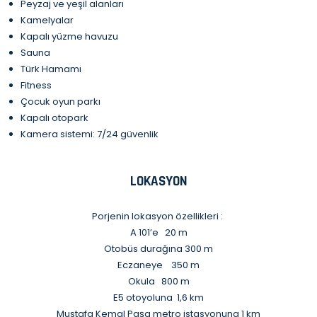
Peyzaj ve yeşil alanları
Kamelyalar
Kapalı yüzme havuzu
Sauna
Türk Hamamı
Fitness
Çocuk oyun parkı
Kapalı otopark
Kamera sistemi: 7/24 güvenlik
LOKASYON
Porjenin lokasyon özellikleri :
A 101’e 20 m
Otobüs durağına 300 m
Eczaneye 350 m
Okula 800 m
E5 otoyoluna 1,6 km
Mustafa Kemal Paşa metro istasyonuna 1 km