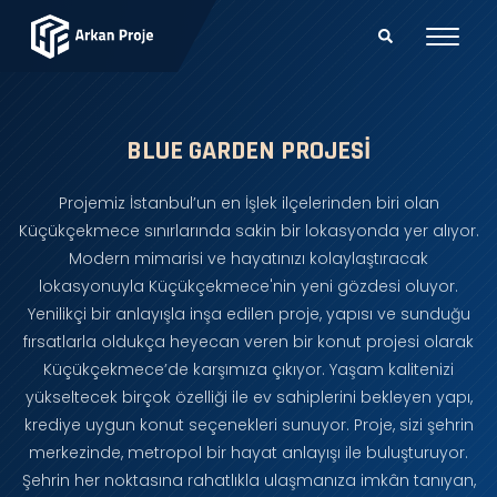
BLUE GARDEN PROJESI
Projemiz İstanbul’un en İşlek ilçelerinden biri olan
Küçükçekmece sınırlarında sakin bir lokasyonda yer alıyor.
Modern mimarisi ve hayatınızı kolaylaştıracak
lokasyonuyla Küçükçekmece'nin yeni gözdesi oluyor.
Yenilikçi bir anlayışla inşa edilen proje, yapısı ve sunduğu
fırsatlarla oldukça heyecan veren bir konut projesi olarak
Küçükçekmece’de karşımıza çıkıyor. Yaşam kalitenizi
yükseltecek birçok özelliği ile ev sahiplerini bekleyen yapı,
krediye uygun konut seçenekleri sunuyor. Proje, sizi şehrin
merkezinde, metropol bir hayat anlayışı ile buluşturuyor.
Şehrin her noktasına rahatlıkla ulaşmanıza imkân tanıyan,