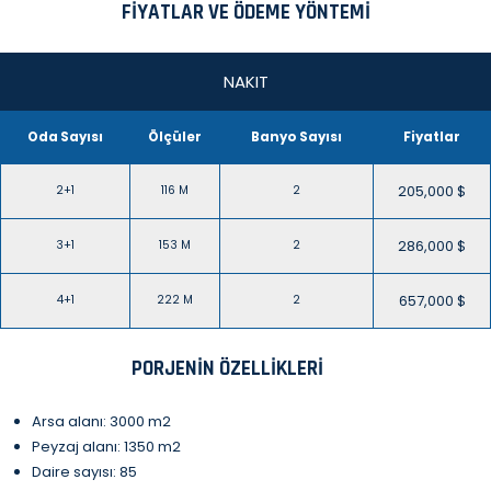
FIYATLAR VE ÖDEME YÖNTEMI
NAKIT
Oda Sayısı
Ölçüler
Banyo Sayısı
Fiyatlar
205,000 $
2+1
116 M
2
286,000 $
3+1
153 M
2
657,000 $
4+1
222 M
2
PORJENIN ÖZELLIKLERI
Arsa alanı: 3000 m2
Peyzaj alanı: 1350 m2
Daire sayısı: 85