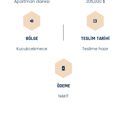
Apartman dairesi
205,000 $
BÖLGE
TESLIM TARIHI
Kucukcekmece
Teslime hazır
ÖDEME
NAKIT