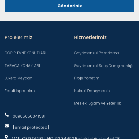
Gönderiniz
Projelerimiz
Hizmetlerimiz
GOP PLEVNE KONUTLARI
Gayrimenkul Pazarlama
TARAÇA KONAKLARI
Gayrimenkul Satış Danışmanlığı
Luxera Meydan
Proje Yönetimi
Ebruli Ispartakule
Hukuki Danışmanlık
Mesleki Eğitim Ve Yeterlilik
00905050341581
[email protected]
MALL OF ISTANBUL NO: 92 34490 Başakşehir İstanbul TR