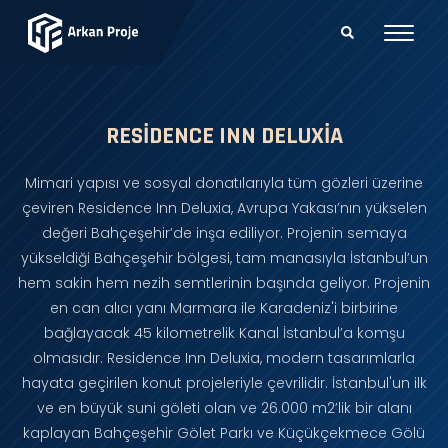
RESIDENCE INN DELUXIA
Mimari yapısı ve sosyal donatılarıyla tüm gözleri üzerine
çeviren Residence Inn Deluxia, Avrupa Yakası’nın yükselen
değeri Bahçeşehir’de inşa ediliyor. Projenin semaya
yükseldiği Bahçeşehir bölgesi, tam manasıyla İstanbul’un
hem sakin hem nezih semtlerinin başında geliyor. Projenin
en can alıcı yanı Marmara ile Karadeniz'i birbirine
bağlayacak 45 kilometrelik Kanal İstanbul’a komşu
olmasıdır. Residence Inn Deluxia, modern tasarımlarla
hayata geçirilen konut projeleriyle çevrilidir. İstanbul'un ilk
ve en büyük suni göleti olan ve 26.000 m2’lik bir alanı
kaplayan Bahçeşehir Gölet Parkı ve Küçükçekmece Gölü