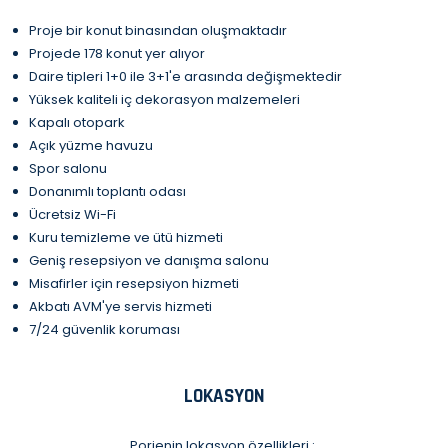
Proje bir konut binasından oluşmaktadır
Projede 178 konut yer alıyor
Daire tipleri 1+0 ile 3+1'e arasında değişmektedir
Yüksek kaliteli iç dekorasyon malzemeleri
Kapalı otopark
Açık yüzme havuzu
Spor salonu
Donanımlı toplantı odası
Ücretsiz Wi-Fi
Kuru temizleme ve ütü hizmeti
Geniş resepsiyon ve danışma salonu
Misafirler için resepsiyon hizmeti
Akbatı AVM'ye servis hizmeti
7/24 güvenlik koruması
LOKASYON
Porjenin lokasyon özellikleri :