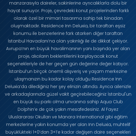
manzarasıyla daireler, sakinlerine ayrıcalıklarla dolu bir
hayat sunuyor. Proje, çevredeki konut projelerinden farklı
olarak özel bir mimari tasarıma sahip tek binadan
oluşmaktadır. Residence Inn Deluxia, bir taraftan eşsiz
konumu ile benzerlerine fark atarken diğer taraftan
İstanbul Havaalanı’na olan yakınlığı ile de dikkat çekiyor.
Avrupa’nın en büyük havalimanının yanı başında yer alan
proje, alıcıların beklentilerini karşılayacak konut
seçenekleriyle de her geçen gün değerine değer katıyor.
İstanbul’un birçok önemli alışveriş ve yaşam merkezine
ulaşmanızın bu kadar kolay olduğu Residence Inn
Deluxia’da dilediğiniz her şey elinizin altında. Ayrıca ailenizle
ve arkadaşlarınızla güzel vakit geçirebileceğiniz İstanbul'un
en büyük su parkı olma unvanına sahip Aqua Club
Dolphin’e de çok yakın mesafedesiniz. Al Fayez
Uluslararası Okulları ve Manara International gibi eğitim
merkezlerine yakın konumda yer alan Inn Deluxia, muhtelif
büyüklükteki 1+0’dan 3+1’e kadar değişen daire seçenekleri