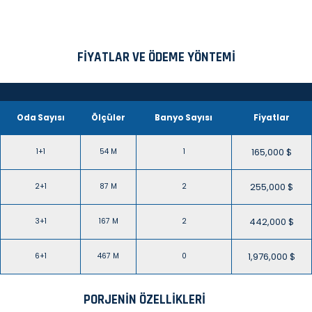
FIYATLAR VE ÖDEME YÖNTEMI
Oda Sayısı
Ölçüler
Banyo Sayısı
Fiyatlar
165,000 $
1+1
54 M
1
255,000 $
2+1
87 M
2
442,000 $
3+1
167 M
2
1,976,000 $
6+1
467 M
0
PORJENIN ÖZELLIKLERI