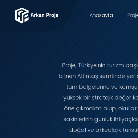
Anasayfa
Proj
Proje, Türkiye'nin turizm baş
bilinen Altıntaş semtinde ye
tüm bölgelerine ve komşu ş
yüksek bir stratejik değer ka
öne çıkmakta olup, okullar,
sakinlerinin günlük ihtiyaçl
doğal ve arkeolojik turist