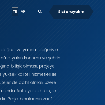
AR
TR
Sizi arayalım
el doğası ve yatırım değeriyle
anı'na yakın konumu ve şehrin
ına bitişik olması, projeye
yüksek kaliteli hizmetleri ile
siteler de dahil olmak üzere
ı zamanda Antalya'daki birçok
r. Proje, binalarının zarif