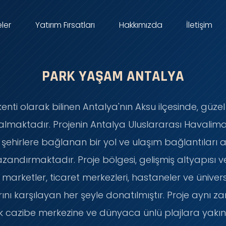
eler
Yatırım Fırsatları
Hakkımızda
İletişim
PARK YAŞAM ANTALYA
kenti olarak bilinen Antalya'nın Aksu ilçesinde, güz
r almaktadır. Projenin Antalya Uluslararası Havalim
ehirlere bağlanan bir yol ve ulaşım bağlantıları ağ
zandırmaktadır. Proje bölgesi, gelişmiş altyapısı ve 
 marketler, ticaret merkezleri, hastaneler ve üniver
arını karşılayan her şeyle donatılmıştır. Proje ayn
ik cazibe merkezine ve dünyaca ünlü plajlara yakındı