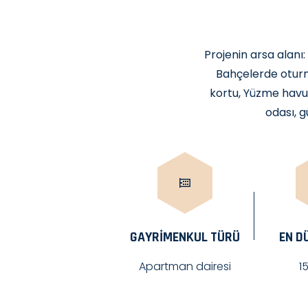
Projenin arsa alanı:
Bahçelerde oturma
kortu, Yüzme havu
odası, g
GAYRIMENKUL TÜRÜ
EN D
Apartman dairesi
1