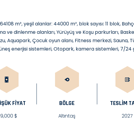
 64108 m², yeşil alanlar: 44000 m², blok sayısı: 11 blok, Bahçe
 ve dinlenme alanları, Yürüyüş ve Koşu parkurları, Baske
zu, Aquapark, Çocuk oyun alanı, Fitness merkezi, Sauna, 
üneş enerjisi sistemleri, Otopark, kamera sistemleri, 7/24 
ÜŞÜK FİYAT
BÖLGE
TESLIM TA
59,000 $
Altıntaş
2027