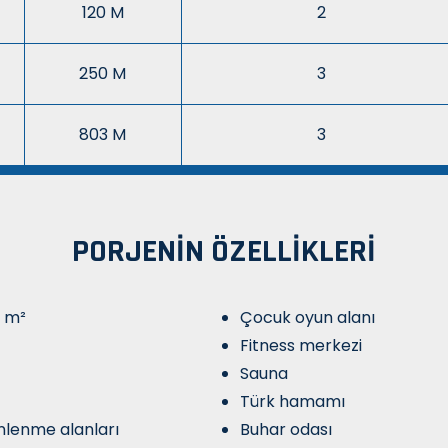
120 M
2
250 M
3
803 M
3
PORJENIN ÖZELLIKLERI
8 m²
Çocuk oyun alanı
Fitness merkezi
Sauna
Türk hamamı
nlenme alanları
Buhar odası