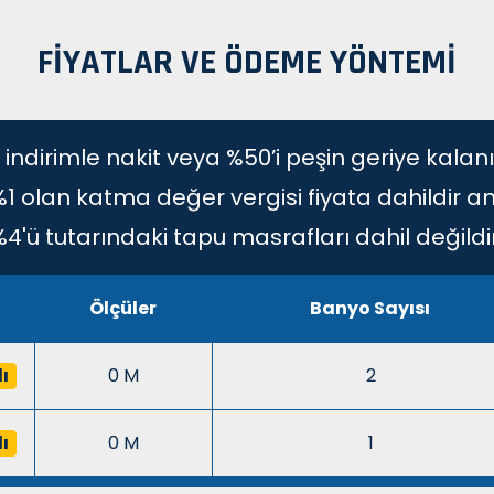
FIYATLAR VE ÖDEME YÖNTEMI
 indirimle nakit veya %50’i peşin geriye kalanı
 %1 olan katma değer vergisi fiyata dahildir a
%4'ü tutarındaki tapu masrafları dahil değildir
Ölçüler
Banyo Sayısı
ı
0 M
2
ı
0 M
1