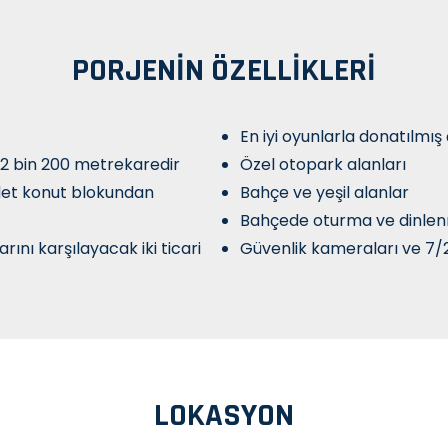
PORJENIN ÖZELLIKLERI
En iyi oyunlarla donatılmı
 2 bin 200 metrekaredir
Özel otopark alanları
adet konut blokundan
Bahçe ve yeşil alanlar
Bahçede oturma ve dinlen
arını karşılayacak iki ticari
Güvenlik kameraları ve 7/2
LOKASYON