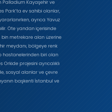
n Palladium Kayaşehir ve
Ses Park’ta ev sahibi olanlar,
yararlanırken, ayrıca Yavuz
lir. Öte yandan içerisinde
0 bin metrekare alan üzerine
 şehir meydanı, bölgeye renk
 hastanelerinden biri olan
Orkide projesini ayrıcalıklı
de, sosyal alanlar ve çevre
nyanın başkenti İstanbul ve