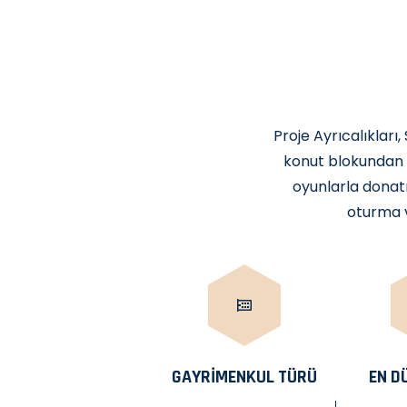
Proje Ayrıcalıkları
konut blokundan ol
oyunlarla donatı
oturma v
GAYRIMENKUL TÜRÜ
EN D