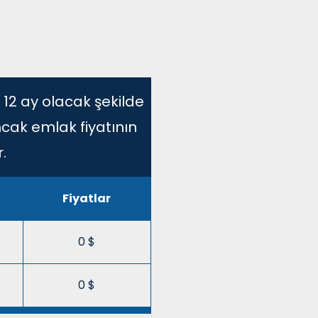
 12 ay olacak şekilde
ncak emlak fiyatının
.
Fiyatlar
0 $
0 $