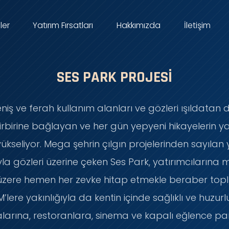
ler
Yatırım Fırsatları
Hakkımızda
İletişim
SES PARK PROJESI
ş ve ferah kullanım alanları ve gözleri ışıldatan d
birbirine bağlayan ve her gün yepyeni hikayelerin 
yükseliyor. Mega şehrin çılgın projelerinden sayılan
ıyla gözleri üzerine çeken Ses Park, yatırımcılarına
k üzere hemen her zevke hitap etmekle beraber top
M’lere yakınlığıyla da kentin içinde sağlıklı ve huzu
arına, restoranlara, sinema ve kapalı eğlence par