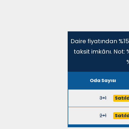
Daire fiyatından %15
taksit imkânı. Not:
Oda Sayısı
3+1
Satıld
2+1
Satıld