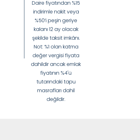
Daire fiyatından %15
indirimle nakit veya
%50’i peşin geriye
kalanı 12 ay olacak
şekilde taksit imkânı.
Not: %1 olan katma
değer vergisi fiyata
dahildir ancak emlak
fiyatının %4'ü
tutarındaki tapu
masrafları dahil
değildir.