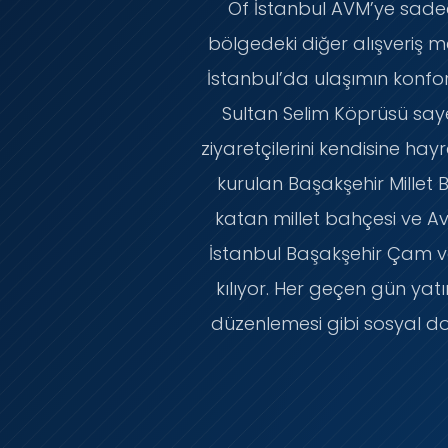
Of İstanbul AVM’ye sade
bölgedeki diğer alışveriş mer
İstanbul’da ulaşımın konfo
Sultan Selim Köprüsü saye
ziyaretçilerini kendisine h
kurulan Başakşehir Millet B
katan millet bahçesi ve A
İstanbul Başakşehir Çam ve 
kılıyor. Her geçen gün yat
düzenlemesi gibi sosyal do