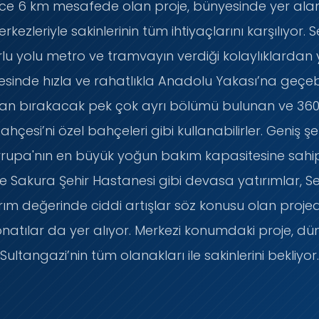
ce 6 km mesafede olan proje, bünyesinde yer ala
kezleriyle sakinlerinin tüm ihtiyaçlarını karşılıyor. 
rlu yolu metro ve tramvayın verdiği kolaylıklardan 
sinde hızla ve rahatlıkla Anadolu Yakası’na geçebi
ayran bırakacak pek çok ayrı bölümü bulunan ve 36
ahçesi’ni özel bahçeleri gibi kullanabilirler. Geniş
vrupa'nın en büyük yoğun bakım kapasitesine sahip
Sakura Şehir Hastanesi gibi devasa yatırımlar, Ses 
ırım değerinde ciddi artışlar söz konusu olan proje
natılar da yer alıyor. Merkezi konumdaki proje, dü
Sultangazi’nin tüm olanakları ile sakinlerini bekliyor.