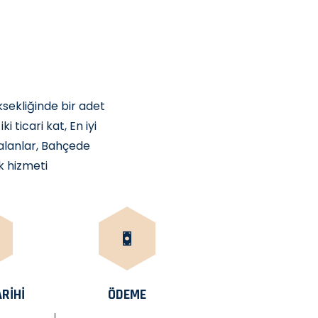
ksekliğinde bir adet
 ticari kat, En iyi
 alanlar, Bahçede
k hizmeti
RIHI
ÖDEME