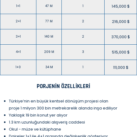
145,000 $
1+1
47 M
1
216,000 $
2+1
77 M
2
370,000 $
3+1
140 M
2
515,000 $
4+1
209 M
3
111,000 $
1+0
34 M
1
PORJENIN ÖZELLIKLERI
Türkiye’nin en büyük kentsel dönüşüm projesi olan
proje 1 milyon 300 bin metrekarelik alanda inşa ediliyor
Yaklaşık 19 bin konut yer alıyor
1.3 km uzunluğundaki alışveriş caddesi
Okul - müze ve kütüphane
Daireler 1+1 ile 4+1 arasında değişkenlik gösteriyor