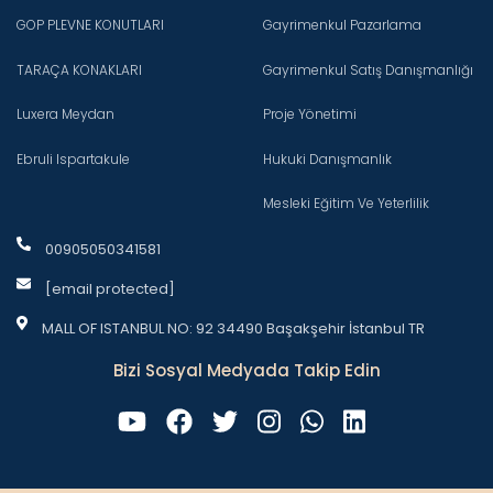
GOP PLEVNE KONUTLARI
Gayrimenkul Pazarlama
TARAÇA KONAKLARI
Gayrimenkul Satış Danışmanlığı
Luxera Meydan
Proje Yönetimi
Ebruli Ispartakule
Hukuki Danışmanlık
Mesleki Eğitim Ve Yeterlilik
00905050341581
[email protected]
MALL OF ISTANBUL NO: 92 34490 Başakşehir İstanbul TR
Bizi Sosyal Medyada Takip Edin